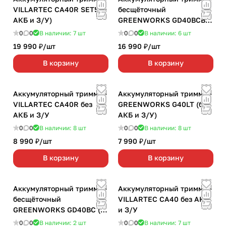
VILLARTEC CA40R SET5 (с
бесщёточный
АКБ и З/У)
GREENWORKS GD40BCB
(без АКБ и З/У)
0
0
В наличии: 7
шт
0
0
В наличии: 6
шт
19 990 ₽/
шт
16 990 ₽/
шт
В корзину
В корзину
Аккумуляторный триммер
Аккумуляторный триммер
VILLARTEC СА40R без
GREENWORKS G40LT (без
АКБ и З/У
АКБ и З/У)
0
0
В наличии: 8
шт
0
0
В наличии: 8
шт
8 990 ₽/
шт
7 990 ₽/
шт
В корзину
В корзину
Аккумуляторный триммер
Аккумуляторный триммер
бесщёточный
VILLARTEC СА40 без АКБ
GREENWORKS GD40BC (1
и З/У
АКБ 4Ач + З/У)
0
0
В наличии: 2
шт
0
0
В наличии: 7
шт